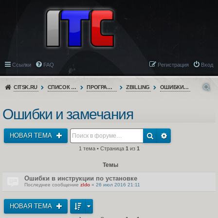
Ссылки
FAQ
Регистрация
Вход
CITSK.RU
СПИСОК ФОРУМОВ
ПРОГРАММНОЕ ОБЕСПЕЧЕНИЕ
ZBILLING
ОШИБКИ И ЗАМЕЧАНИЯ
Ошибки и замечания
НОВАЯ ТЕМА
1 тема • Страница
1
из
1
Темы
Ошибки в инструкции по установке
Последнее сообщение
zldo
«
26 июл 2016 21:11
НОВАЯ ТЕМА