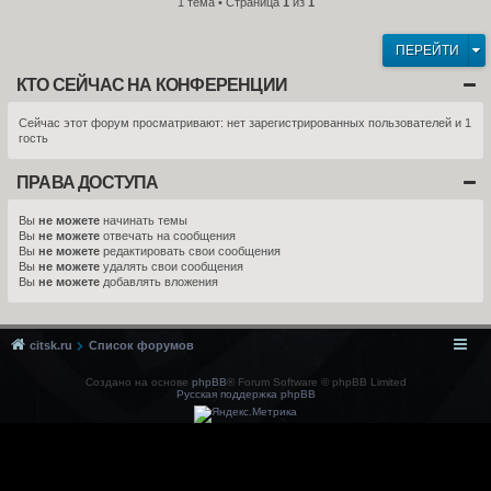
1 тема • Страница
1
из
1
ПЕРЕЙТИ
КТО СЕЙЧАС НА КОНФЕРЕНЦИИ
Сейчас этот форум просматривают: нет зарегистрированных пользователей и 1
гость
ПРАВА ДОСТУПА
Вы
не можете
начинать темы
Вы
не можете
отвечать на сообщения
Вы
не можете
редактировать свои сообщения
Вы
не можете
удалять свои сообщения
Вы
не можете
добавлять вложения
citsk.ru
Список форумов
Создано на основе
phpBB
® Forum Software © phpBB Limited
Русская поддержка phpBB