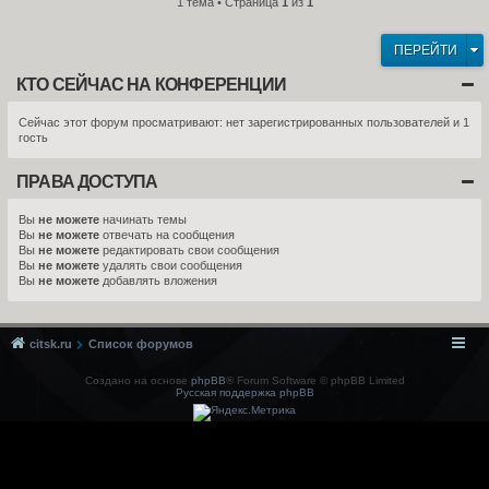
1 тема • Страница
1
из
1
ПЕРЕЙТИ
КТО СЕЙЧАС НА КОНФЕРЕНЦИИ
Сейчас этот форум просматривают: нет зарегистрированных пользователей и 1
гость
ПРАВА ДОСТУПА
Вы
не можете
начинать темы
Вы
не можете
отвечать на сообщения
Вы
не можете
редактировать свои сообщения
Вы
не можете
удалять свои сообщения
Вы
не можете
добавлять вложения
citsk.ru
Список форумов
Создано на основе
phpBB
® Forum Software © phpBB Limited
Русская поддержка phpBB