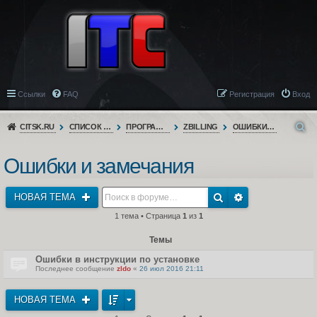
Ссылки
FAQ
Регистрация
Вход
CITSK.RU
СПИСОК ФОРУМОВ
ПРОГРАММНОЕ ОБЕСПЕЧЕНИЕ
ZBILLING
ОШИБКИ И ЗАМЕЧАНИЯ
Ошибки и замечания
НОВАЯ ТЕМА
1 тема • Страница
1
из
1
Темы
Ошибки в инструкции по установке
Последнее сообщение
zldo
«
26 июл 2016 21:11
НОВАЯ ТЕМА