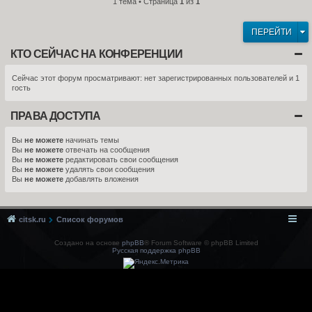
1 тема • Страница
1
из
1
ПЕРЕЙТИ
КТО СЕЙЧАС НА КОНФЕРЕНЦИИ
Сейчас этот форум просматривают: нет зарегистрированных пользователей и 1
гость
ПРАВА ДОСТУПА
Вы
не можете
начинать темы
Вы
не можете
отвечать на сообщения
Вы
не можете
редактировать свои сообщения
Вы
не можете
удалять свои сообщения
Вы
не можете
добавлять вложения
citsk.ru
Список форумов
Создано на основе
phpBB
® Forum Software © phpBB Limited
Русская поддержка phpBB