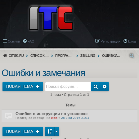
Ссылки
FAQ
Регистрация
Вход
CITSK.RU
СПИСОК ФОРУМОВ
ПРОГРАММНОЕ ОБЕСПЕЧЕНИЕ
ZBILLING
ОШИБКИ И ЗАМЕЧАНИЯ
Ошибки и замечания
НОВАЯ ТЕМА
1 тема • Страница
1
из
1
Темы
Ошибки в инструкции по установке
Последнее сообщение
zldo
«
26 июл 2016 21:11
НОВАЯ ТЕМА