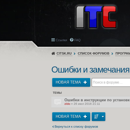
Ссылки
FAQ
CITSK.RU
СПИСОК ФОРУМОВ
ПРОГРА
Ошибки и замечания
НОВАЯ ТЕМА
ТЕМЫ
Ошибки в инструкции по установк
zldo
» 26 июл 2016 21:11
НОВАЯ ТЕМА
Вернуться к списку форумов