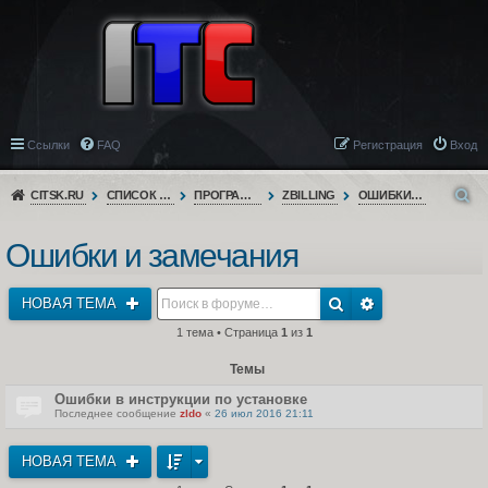
Ссылки
FAQ
Регистрация
Вход
CITSK.RU
СПИСОК ФОРУМОВ
ПРОГРАММНОЕ ОБЕСПЕЧЕНИЕ
ZBILLING
ОШИБКИ И ЗАМЕЧАНИЯ
Ошибки и замечания
НОВАЯ ТЕМА
1 тема • Страница
1
из
1
Темы
Ошибки в инструкции по установке
Последнее сообщение
zldo
«
26 июл 2016 21:11
НОВАЯ ТЕМА