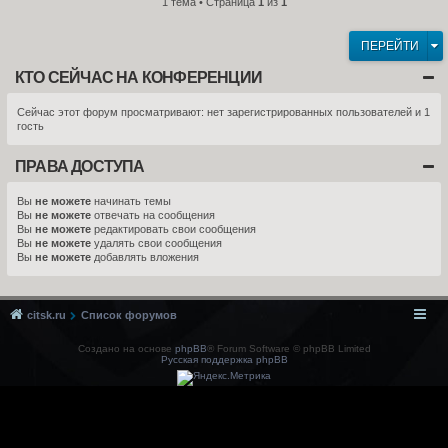
1 тема • Страница
1
из
1
ПЕРЕЙТИ
КТО СЕЙЧАС НА КОНФЕРЕНЦИИ
Сейчас этот форум просматривают: нет зарегистрированных пользователей и 1
гость
ПРАВА ДОСТУПА
Вы
не можете
начинать темы
Вы
не можете
отвечать на сообщения
Вы
не можете
редактировать свои сообщения
Вы
не можете
удалять свои сообщения
Вы
не можете
добавлять вложения
citsk.ru
Список форумов
Создано на основе
phpBB
® Forum Software © phpBB Limited
Русская поддержка phpBB