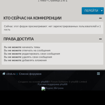
1 тема • Страница
1
из
1
ПЕРЕЙТИ
КТО СЕЙЧАС НА КОНФЕРЕНЦИИ
Сейчас этот форум просматривают: нет зарегистрированных пользователей и 1
гость
ПРАВА ДОСТУПА
Вы
не можете
начинать темы
Вы
не можете
отвечать на сообщения
Вы
не можете
редактировать свои сообщения
Вы
не можете
удалять свои сообщения
Вы
не можете
добавлять вложения
citsk.ru
Список форумов
Создано на основе
phpBB
® Forum Software © phpBB Limited
Русская поддержка phpBB