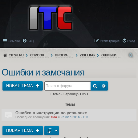
Ссылки
FAQ
Регистрация
Вход
CITSK.RU
СПИСОК ФОРУМОВ
ПРОГРАММНОЕ ОБЕСПЕЧЕНИЕ
ZBILLING
ОШИБКИ И ЗАМЕЧАНИЯ
Ошибки и замечания
НОВАЯ ТЕМА
1 тема • Страница
1
из
1
Темы
Ошибки в инструкции по установке
Последнее сообщение
zldo
«
26 июл 2016 21:11
НОВАЯ ТЕМА