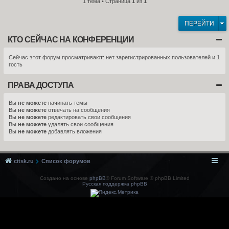
1 тема • Страница
1
из
1
ПЕРЕЙТИ
КТО СЕЙЧАС НА КОНФЕРЕНЦИИ
Сейчас этот форум просматривают: нет зарегистрированных пользователей и 1
гость
ПРАВА ДОСТУПА
Вы
не можете
начинать темы
Вы
не можете
отвечать на сообщения
Вы
не можете
редактировать свои сообщения
Вы
не можете
удалять свои сообщения
Вы
не можете
добавлять вложения
citsk.ru
Список форумов
Создано на основе
phpBB
® Forum Software © phpBB Limited
Русская поддержка phpBB