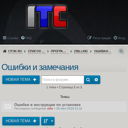
Ссылки
FAQ
Регистрация
Вход
CITSK.RU
СПИСОК ФОРУМОВ
ПРОГРАММНОЕ ОБЕСПЕЧЕНИЕ
ZBILLING
ОШИБКИ И ЗАМЕЧАНИЯ
Ошибки и замечания
НОВАЯ ТЕМА
1 тема • Страница
1
из
1
Темы
Ошибки в инструкции по установке
Последнее сообщение
zldo
«
26 июл 2016 21:11
НОВАЯ ТЕМА