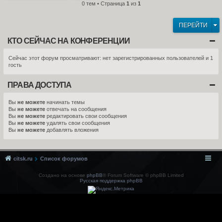
0 тем • Страница
1
из
1
ПЕРЕЙТИ
КТО СЕЙЧАС НА КОНФЕРЕНЦИИ
Сейчас этот форум просматривают: нет зарегистрированных пользователей и 1
гость
ПРАВА ДОСТУПА
Вы
не можете
начинать темы
Вы
не можете
отвечать на сообщения
Вы
не можете
редактировать свои сообщения
Вы
не можете
удалять свои сообщения
Вы
не можете
добавлять вложения
citsk.ru
Список форумов
Создано на основе
phpBB
® Forum Software © phpBB Limited
Русская поддержка phpBB