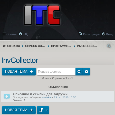
Ссылки
FAQ
Регистрация
Вход
CITSK.RU
СПИСОК ФОРУМОВ
ПРОГРАММНОЕ ОБЕСПЕЧЕНИЕ
INVCOLLECTOR
InvCollector
НОВАЯ ТЕМА
0 тем • Страница
1
из
1
Объявления
Описание и ссылки для загрузки
Последнее сообщение
sashka
«
23 окт 2020 16:56
Ответы:
2
НОВАЯ ТЕМА