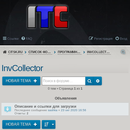
Ссылки
FAQ
Регистрация
Вход
CITSK.RU
СПИСОК ФОРУМОВ
ПРОГРАММНОЕ ОБЕСПЕЧЕНИЕ
INVCOLLECTOR
InvCollector
НОВАЯ ТЕМА
0 тем • Страница
1
из
1
Объявления
Описание и ссылки для загрузки
Последнее сообщение
sashka
«
23 окт 2020 16:56
Ответы:
2
НОВАЯ ТЕМА