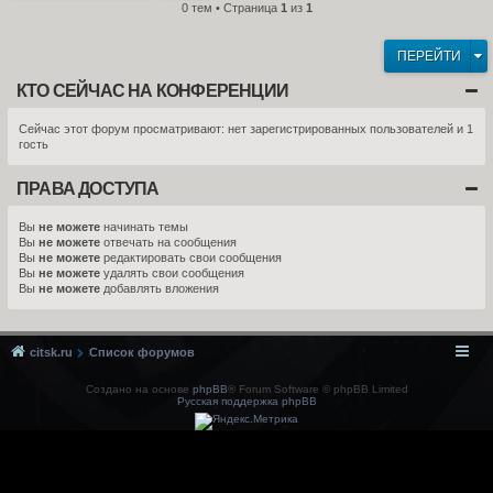
0 тем • Страница
1
из
1
ПЕРЕЙТИ
КТО СЕЙЧАС НА КОНФЕРЕНЦИИ
Сейчас этот форум просматривают: нет зарегистрированных пользователей и 1
гость
ПРАВА ДОСТУПА
Вы
не можете
начинать темы
Вы
не можете
отвечать на сообщения
Вы
не можете
редактировать свои сообщения
Вы
не можете
удалять свои сообщения
Вы
не можете
добавлять вложения
citsk.ru
Список форумов
Создано на основе
phpBB
® Forum Software © phpBB Limited
Русская поддержка phpBB