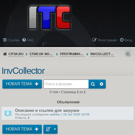
Ссылки
FAQ
Регистрация
Вход
CITSK.RU
СПИСОК ФОРУМОВ
ПРОГРАММНОЕ ОБЕСПЕЧЕНИЕ
INVCOLLECTOR
InvCollector
НОВАЯ ТЕМА
0 тем • Страница
1
из
1
Объявления
Описание и ссылки для загрузки
Последнее сообщение
sashka
«
23 окт 2020 16:56
Ответы:
2
НОВАЯ ТЕМА