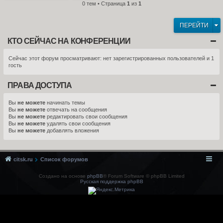
0 тем • Страница
1
из
1
ПЕРЕЙТИ
КТО СЕЙЧАС НА КОНФЕРЕНЦИИ
Сейчас этот форум просматривают: нет зарегистрированных пользователей и 1
гость
ПРАВА ДОСТУПА
Вы
не можете
начинать темы
Вы
не можете
отвечать на сообщения
Вы
не можете
редактировать свои сообщения
Вы
не можете
удалять свои сообщения
Вы
не можете
добавлять вложения
citsk.ru
Список форумов
Создано на основе
phpBB
® Forum Software © phpBB Limited
Русская поддержка phpBB