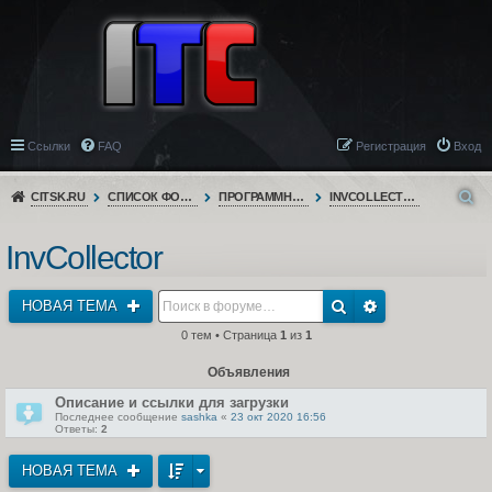
Ссылки
FAQ
Регистрация
Вход
CITSK.RU
СПИСОК ФОРУМОВ
ПРОГРАММНОЕ ОБЕСПЕЧЕНИЕ
INVCOLLECTOR
InvCollector
НОВАЯ ТЕМА
0 тем • Страница
1
из
1
Объявления
Описание и ссылки для загрузки
Последнее сообщение
sashka
«
23 окт 2020 16:56
Ответы:
2
НОВАЯ ТЕМА