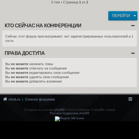
0 тем • Страница
1
из
1
ПЕРЕЙТИ
КТО СЕЙЧАС НА КОНФЕРЕНЦИИ
Сейчас этот форум просматривают: нет зарегистрированных пользователей и 1
гость
ПРАВА ДОСТУПА
Вы
не можете
начинать темы
Вы
не можете
отвечать на сообщения
Вы
не можете
редактировать свои сообщения
Вы
не можете
удалять свои сообщения
Вы
не можете
добавлять вложения
citsk.ru
Список форумов
Создано на основе
phpBB
® Forum Software © phpBB Limited
Русская поддержка phpBB