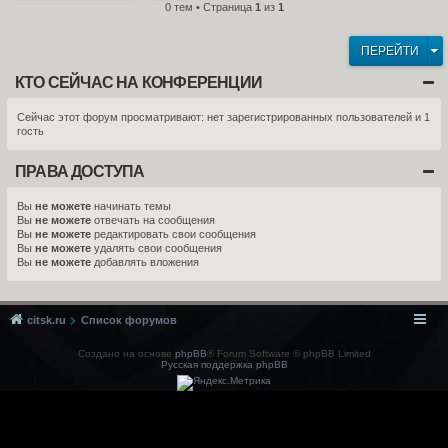
0 тем • Страница
1
из
1
ПЕРЕЙТИ
КТО СЕЙЧАС НА КОНФЕРЕНЦИИ
Сейчас этот форум просматривают: нет зарегистрированных пользователей и 1
гость
ПРАВА ДОСТУПА
Вы
не можете
начинать темы
Вы
не можете
отвечать на сообщения
Вы
не можете
редактировать свои сообщения
Вы
не можете
удалять свои сообщения
Вы
не можете
добавлять вложения
citsk.ru
Список форумов
Создано на основе
phpBB
® Forum Software © phpBB Limited
Русская поддержка phpBB