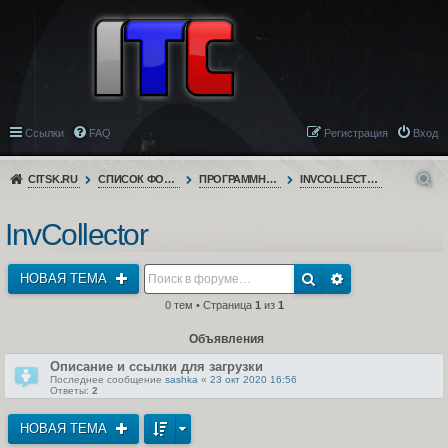
Ссылки
FAQ
Регистрация
Вход
CITSK.RU
СПИСОК ФОРУМОВ
ПРОГРАММНОЕ ОБЕСПЕЧЕНИЕ
INVCOLLECTOR
InvCollector
НОВАЯ ТЕМА
0 тем • Страница
1
из
1
Объявления
Описание и ссылки для загрузки
Последнее сообщение
sashka
«
23 окт 2020 16:56
Ответы:
2
НОВАЯ ТЕМА