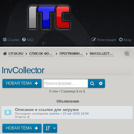
Ссылки
FAQ
Регистрация
Вход
CITSK.RU
СПИСОК ФОРУМОВ
ПРОГРАММНОЕ ОБЕСПЕЧЕНИЕ
INVCOLLECTOR
InvCollector
НОВАЯ ТЕМА
0 тем • Страница
1
из
1
Объявления
Описание и ссылки для загрузки
Последнее сообщение
sashka
«
23 окт 2020 16:56
Ответы:
2
НОВАЯ ТЕМА