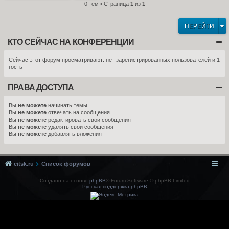
0 тем • Страница
1
из
1
ПЕРЕЙТИ
КТО СЕЙЧАС НА КОНФЕРЕНЦИИ
Сейчас этот форум просматривают: нет зарегистрированных пользователей и 1
гость
ПРАВА ДОСТУПА
Вы
не можете
начинать темы
Вы
не можете
отвечать на сообщения
Вы
не можете
редактировать свои сообщения
Вы
не можете
удалять свои сообщения
Вы
не можете
добавлять вложения
citsk.ru
Список форумов
Создано на основе
phpBB
® Forum Software © phpBB Limited
Русская поддержка phpBB