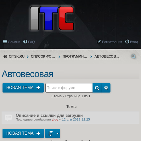
Ссылки
FAQ
Регистрация
Вход
CITSK.RU
СПИСОК ФОРУМОВ
ПРОГРАММНОЕ ОБЕСПЕЧЕНИЕ
АВТОВЕСОВАЯ
Автовесовая
НОВАЯ ТЕМА
1 тема • Страница
1
из
1
Темы
Описание и ссылки для загрузки
Последнее сообщение
zldo
«
12 апр 2017 12:25
НОВАЯ ТЕМА