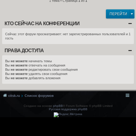
1 тема • Страница
1
из
1
ПЕРЕЙТИ
КТО СЕЙЧАС НА КОНФЕРЕНЦИИ
Сейчас этот форум просматривают: нет зарегистрированных пользователей и 1
гость
ПРАВА ДОСТУПА
Вы
не можете
начинать темы
Вы
не можете
отвечать на сообщения
Вы
не можете
редактировать свои сообщения
Вы
не можете
удалять свои сообщения
Вы
не можете
добавлять вложения
citsk.ru
Список форумов
Создано на основе
phpBB
® Forum Software © phpBB Limited
Русская поддержка phpBB