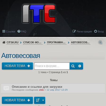
Ссылки
FAQ
Регистрация
Вход
CITSK.RU
СПИСОК ФОРУМОВ
ПРОГРАММНОЕ ОБЕСПЕЧЕНИЕ
АВТОВЕСОВАЯ
Автовесовая
НОВАЯ ТЕМА
1 тема • Страница
1
из
1
Темы
Описание и ссылки для загрузки
Последнее сообщение
zldo
«
12 апр 2017 12:25
НОВАЯ ТЕМА