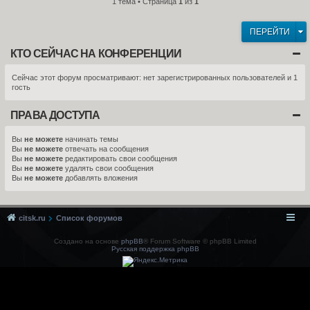
1 тема • Страница
1
из
1
ПЕРЕЙТИ
КТО СЕЙЧАС НА КОНФЕРЕНЦИИ
Сейчас этот форум просматривают: нет зарегистрированных пользователей и 1
гость
ПРАВА ДОСТУПА
Вы
не можете
начинать темы
Вы
не можете
отвечать на сообщения
Вы
не можете
редактировать свои сообщения
Вы
не можете
удалять свои сообщения
Вы
не можете
добавлять вложения
citsk.ru
Список форумов
Создано на основе
phpBB
® Forum Software © phpBB Limited
Русская поддержка phpBB