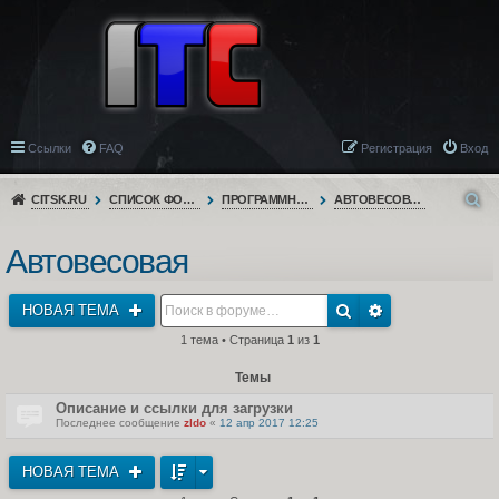
Ссылки
FAQ
Регистрация
Вход
CITSK.RU
СПИСОК ФОРУМОВ
ПРОГРАММНОЕ ОБЕСПЕЧЕНИЕ
АВТОВЕСОВАЯ
Автовесовая
НОВАЯ ТЕМА
1 тема • Страница
1
из
1
Темы
Описание и ссылки для загрузки
Последнее сообщение
zldo
«
12 апр 2017 12:25
НОВАЯ ТЕМА