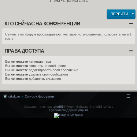
1 тема • Страница
1
из
1
ПЕРЕЙТИ
КТО СЕЙЧАС НА КОНФЕРЕНЦИИ
Сейчас этот форум просматривают: нет зарегистрированных пользователей и 1
гость
ПРАВА ДОСТУПА
Вы
не можете
начинать темы
Вы
не можете
отвечать на сообщения
Вы
не можете
редактировать свои сообщения
Вы
не можете
удалять свои сообщения
Вы
не можете
добавлять вложения
citsk.ru
Список форумов
Создано на основе
phpBB
® Forum Software © phpBB Limited
Русская поддержка phpBB