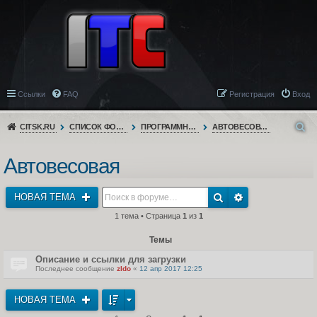
Ссылки
FAQ
Регистрация
Вход
CITSK.RU
СПИСОК ФОРУМОВ
ПРОГРАММНОЕ ОБЕСПЕЧЕНИЕ
АВТОВЕСОВАЯ
Автовесовая
НОВАЯ ТЕМА
1 тема • Страница
1
из
1
Темы
Описание и ссылки для загрузки
Последнее сообщение
zldo
«
12 апр 2017 12:25
НОВАЯ ТЕМА