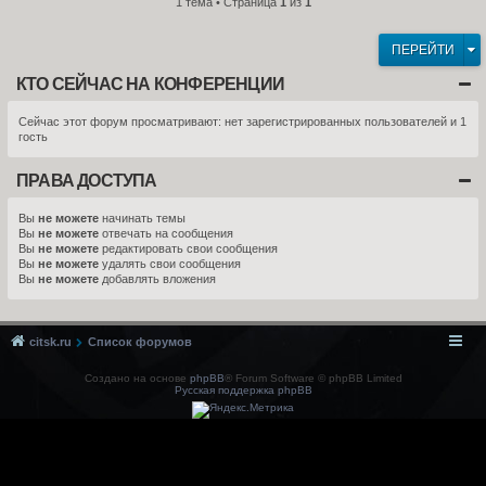
1 тема • Страница
1
из
1
ПЕРЕЙТИ
КТО СЕЙЧАС НА КОНФЕРЕНЦИИ
Сейчас этот форум просматривают: нет зарегистрированных пользователей и 1
гость
ПРАВА ДОСТУПА
Вы
не можете
начинать темы
Вы
не можете
отвечать на сообщения
Вы
не можете
редактировать свои сообщения
Вы
не можете
удалять свои сообщения
Вы
не можете
добавлять вложения
citsk.ru
Список форумов
Создано на основе
phpBB
® Forum Software © phpBB Limited
Русская поддержка phpBB