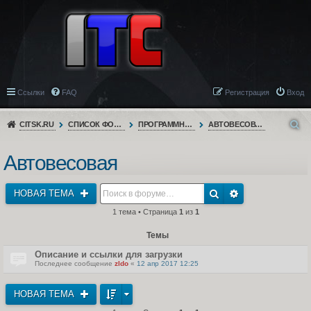
Ссылки
FAQ
Регистрация
Вход
CITSK.RU
СПИСОК ФОРУМОВ
ПРОГРАММНОЕ ОБЕСПЕЧЕНИЕ
АВТОВЕСОВАЯ
Автовесовая
НОВАЯ ТЕМА
1 тема • Страница
1
из
1
Темы
Описание и ссылки для загрузки
Последнее сообщение
zldo
«
12 апр 2017 12:25
НОВАЯ ТЕМА