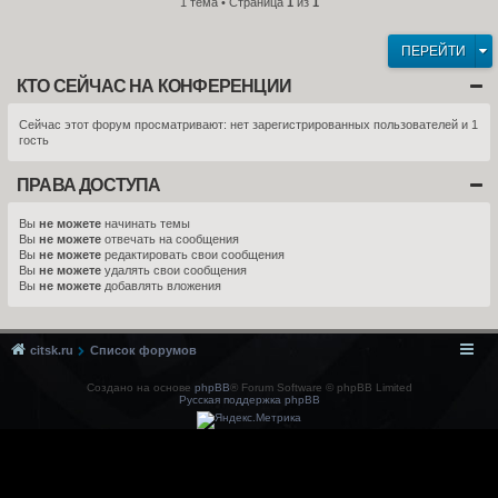
1 тема • Страница
1
из
1
ПЕРЕЙТИ
КТО СЕЙЧАС НА КОНФЕРЕНЦИИ
Сейчас этот форум просматривают: нет зарегистрированных пользователей и 1
гость
ПРАВА ДОСТУПА
Вы
не можете
начинать темы
Вы
не можете
отвечать на сообщения
Вы
не можете
редактировать свои сообщения
Вы
не можете
удалять свои сообщения
Вы
не можете
добавлять вложения
citsk.ru
Список форумов
Создано на основе
phpBB
® Forum Software © phpBB Limited
Русская поддержка phpBB