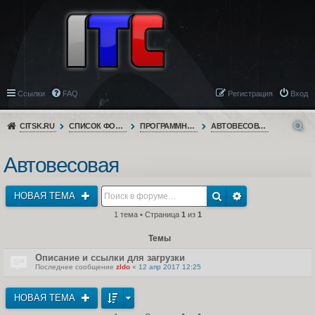
Ссылки
FAQ
Регистрация
Вход
CITSK.RU
СПИСОК ФОРУМОВ
ПРОГРАММНОЕ ОБЕСПЕЧЕНИЕ
АВТОВЕСОВАЯ
Автовесовая
НОВАЯ ТЕМА
1 тема • Страница
1
из
1
Темы
Описание и ссылки для загрузки
Последнее сообщение
zldo
«
12 апр 2017 12:25
НОВАЯ ТЕМА