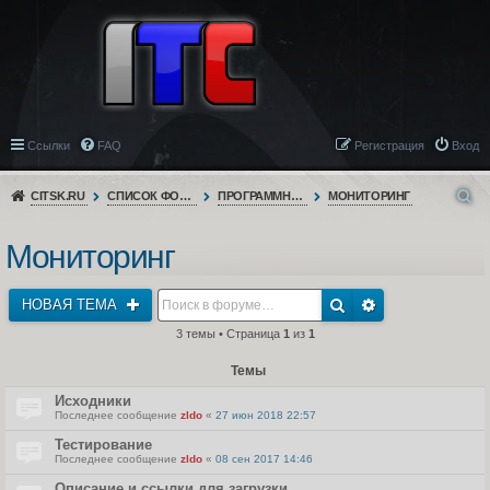
Ссылки
FAQ
Регистрация
Вход
CITSK.RU
СПИСОК ФОРУМОВ
ПРОГРАММНОЕ ОБЕСПЕЧЕНИЕ
МОНИТОРИНГ
Мониторинг
НОВАЯ ТЕМА
3 темы • Страница
1
из
1
Темы
Исходники
Последнее сообщение
zldo
«
27 июн 2018 22:57
Тестирование
Последнее сообщение
zldo
«
08 сен 2017 14:46
Описание и ссылки для загрузки