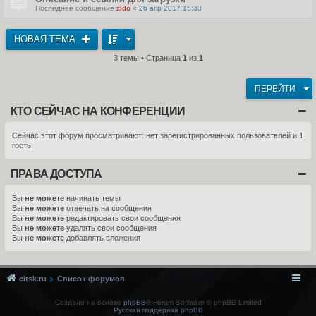
Последнее сообщение
zldo
«
26 апр 2017 15:33
НОВАЯ ТЕМА
3 темы • Страница
1
из
1
ПЕРЕЙТИ
КТО СЕЙЧАС НА КОНФЕРЕНЦИИ
Сейчас этот форум просматривают: нет зарегистрированных пользователей и 1
гость
ПРАВА ДОСТУПА
Вы
не можете
начинать темы
Вы
не можете
отвечать на сообщения
Вы
не можете
редактировать свои сообщения
Вы
не можете
удалять свои сообщения
Вы
не можете
добавлять вложения
citsk.ru
Список форумов
Создано на основе
phpBB
® Forum Software © phpBB Limited
Русская поддержка phpBB