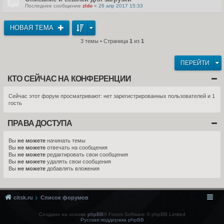
Последнее сообщение
zldo
«
26 апр 2017 15:33
НОВАЯ ТЕМА
3 темы • Страница
1
из
1
ПЕРЕЙТИ
КТО СЕЙЧАС НА КОНФЕРЕНЦИИ
Сейчас этот форум просматривают: нет зарегистрированных пользователей и 1
гость
ПРАВА ДОСТУПА
Вы
не можете
начинать темы
Вы
не можете
отвечать на сообщения
Вы
не можете
редактировать свои сообщения
Вы
не можете
удалять свои сообщения
Вы
не можете
добавлять вложения
citsk.ru
Список форумов
Создано на основе
phpBB
® Forum Software © phpBB Limited
Русская поддержка phpBB