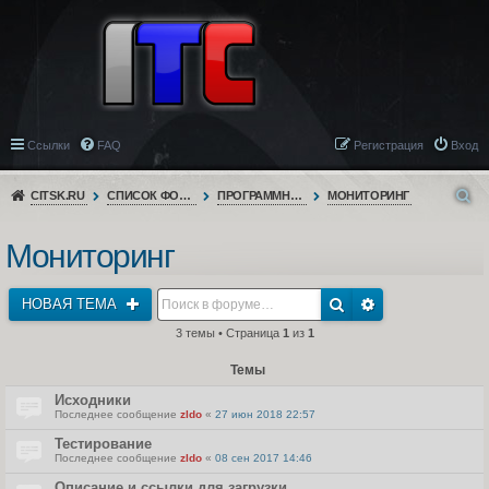
Ссылки
FAQ
Регистрация
Вход
CITSK.RU
СПИСОК ФОРУМОВ
ПРОГРАММНОЕ ОБЕСПЕЧЕНИЕ
МОНИТОРИНГ
Мониторинг
НОВАЯ ТЕМА
3 темы • Страница
1
из
1
Темы
Исходники
Последнее сообщение
zldo
«
27 июн 2018 22:57
Тестирование
Последнее сообщение
zldo
«
08 сен 2017 14:46
Описание и ссылки для загрузки