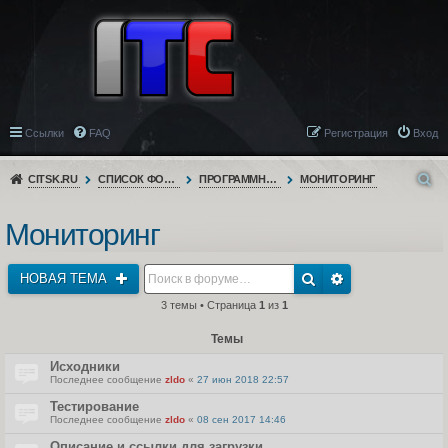
Ссылки
FAQ
Регистрация
Вход
CITSK.RU
СПИСОК ФОРУМОВ
ПРОГРАММНОЕ ОБЕСПЕЧЕНИЕ
МОНИТОРИНГ
Мониторинг
НОВАЯ ТЕМА
3 темы • Страница
1
из
1
Темы
Исходники
Последнее сообщение
zldo
«
27 июн 2018 22:57
Тестирование
Последнее сообщение
zldo
«
08 сен 2017 14:46
Описание и ссылки для загрузки