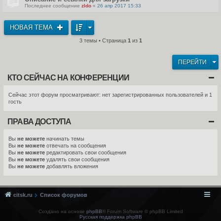
Последнее сообщение
zldo
«
26 апр 2017 15:33
НОВАЯ ТЕМА
3 темы • Страница
1
из
1
ПЕРЕЙТИ
КТО СЕЙЧАС НА КОНФЕРЕНЦИИ
Сейчас этот форум просматривают: нет зарегистрированных пользователей и 1
гость
ПРАВА ДОСТУПА
Вы
не можете
начинать темы
Вы
не можете
отвечать на сообщения
Вы
не можете
редактировать свои сообщения
Вы
не можете
удалять свои сообщения
Вы
не можете
добавлять вложения
citsk.ru
Список форумов
Создано на основе
phpBB
® Forum Software © phpBB Limited
Русская поддержка phpBB