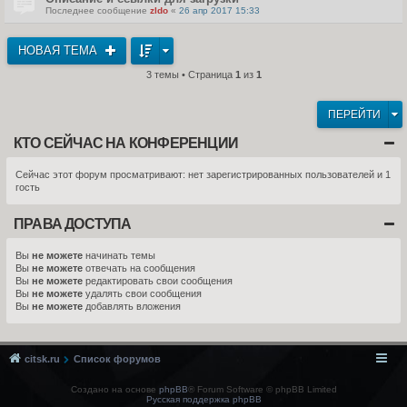
Последнее сообщение
zldo
«
26 апр 2017 15:33
НОВАЯ ТЕМА
3 темы • Страница
1
из
1
ПЕРЕЙТИ
КТО СЕЙЧАС НА КОНФЕРЕНЦИИ
Сейчас этот форум просматривают: нет зарегистрированных пользователей и 1
гость
ПРАВА ДОСТУПА
Вы
не можете
начинать темы
Вы
не можете
отвечать на сообщения
Вы
не можете
редактировать свои сообщения
Вы
не можете
удалять свои сообщения
Вы
не можете
добавлять вложения
citsk.ru
Список форумов
Создано на основе
phpBB
® Forum Software © phpBB Limited
Русская поддержка phpBB