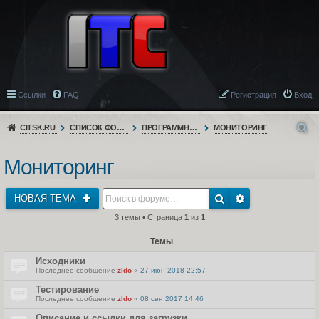
Ссылки
FAQ
Регистрация
Вход
CITSK.RU
СПИСОК ФОРУМОВ
ПРОГРАММНОЕ ОБЕСПЕЧЕНИЕ
МОНИТОРИНГ
Мониторинг
НОВАЯ ТЕМА
3 темы • Страница
1
из
1
Темы
Исходники
Последнее сообщение
zldo
«
27 июн 2018 22:57
Тестирование
Последнее сообщение
zldo
«
08 сен 2017 14:46
Описание и ссылки для загрузки