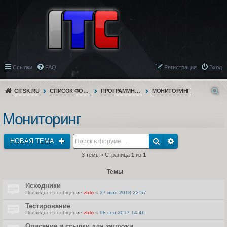
Ссылки
FAQ
Регистрация
Вход
CITSK.RU
СПИСОК ФОРУМОВ
ПРОГРАММНОЕ ОБЕСПЕЧЕНИЕ
МОНИТОРИНГ
Мониторинг
НОВАЯ ТЕМА
3 темы • Страница
1
из
1
Темы
Исходники
Последнее сообщение
zldo
«
27 июн 2018 22:57
Тестирование
Последнее сообщение
zldo
«
08 сен 2017 14:46
Описание и ссылки для загрузки