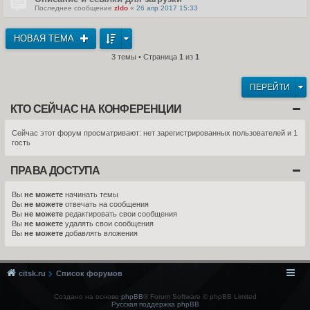
Последнее сообщение
zldo
«
26 апр 2017 15:33
НОВАЯ ТЕМА
3 темы • Страница
1
из
1
ПЕРЕЙТИ
КТО СЕЙЧАС НА КОНФЕРЕНЦИИ
Сейчас этот форум просматривают: нет зарегистрированных пользователей и 1
гость
ПРАВА ДОСТУПА
Вы
не можете
начинать темы
Вы
не можете
отвечать на сообщения
Вы
не можете
редактировать свои сообщения
Вы
не можете
удалять свои сообщения
Вы
не можете
добавлять вложения
citsk.ru
Список форумов
Создано на основе
phpBB
® Forum Software © phpBB Limited
Русская поддержка phpBB