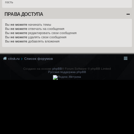
гость
ПРАВА ДОСТУПА
Вы
не можете
начинать темы
Вы
не можете
отвечать на сообщения
Вы
не можете
редактировать свои сообщения
Вы
не можете
удалять свои сообщения
Вы
не можете
добавлять вложения
citsk.ru
Список форумов
Создано на основе
phpBB
® Forum Software © phpBB Limited
Русская поддержка phpBB