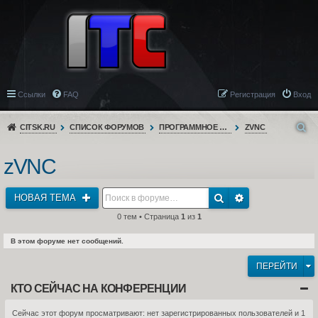
Ссылки
FAQ
Регистрация
Вход
CITSK.RU
СПИСОК ФОРУМОВ
ПРОГРАММНОЕ ОБЕСПЕЧЕНИЕ
ZVNC
zVNC
НОВАЯ ТЕМА
0 тем • Страница
1
из
1
В этом форуме нет сообщений.
ПЕРЕЙТИ
КТО СЕЙЧАС НА КОНФЕРЕНЦИИ
Сейчас этот форум просматривают: нет зарегистрированных пользователей и 1