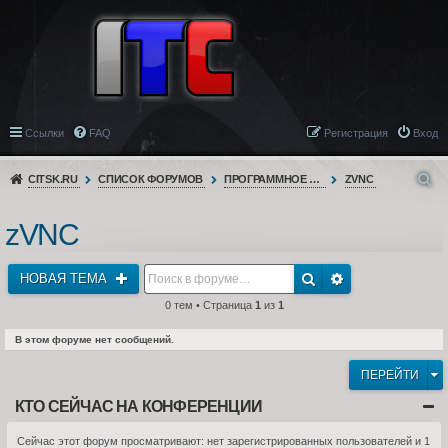
Ссылки
FAQ
Регистрация
Вход
CITSK.RU
СПИСОК ФОРУМОВ
ПРОГРАММНОЕ ОБЕСПЕЧЕНИЕ
ZVNC
zVNC
НОВАЯ ТЕМА
0 тем • Страница
1
из
1
В этом форуме нет сообщений.
ПЕРЕЙТИ
КТО СЕЙЧАС НА КОНФЕРЕНЦИИ
Сейчас этот форум просматривают: нет зарегистрированных пользователей и 1