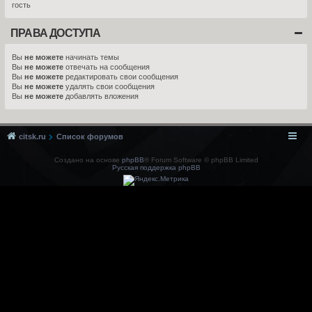
гость
ПРАВА ДОСТУПА
Вы
не можете
начинать темы
Вы
не можете
отвечать на сообщения
Вы
не можете
редактировать свои сообщения
Вы
не можете
удалять свои сообщения
Вы
не можете
добавлять вложения
citsk.ru
Список форумов
Создано на основе
phpBB
® Forum Software © phpBB Limited
Русская поддержка phpBB