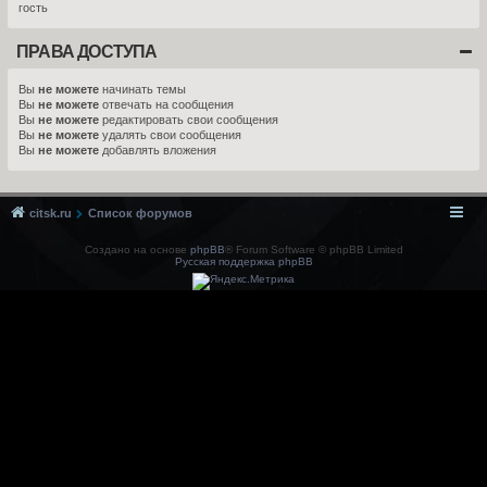
гость
ПРАВА ДОСТУПА
Вы
не можете
начинать темы
Вы
не можете
отвечать на сообщения
Вы
не можете
редактировать свои сообщения
Вы
не можете
удалять свои сообщения
Вы
не можете
добавлять вложения
citsk.ru
Список форумов
Создано на основе
phpBB
® Forum Software © phpBB Limited
Русская поддержка phpBB