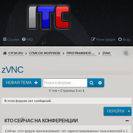
Ссылки
FAQ
Регистрация
Вход
CITSK.RU
СПИСОК ФОРУМОВ
ПРОГРАММНОЕ ОБЕСПЕЧЕНИЕ
ZVNC
zVNC
НОВАЯ ТЕМА
0 тем • Страница
1
из
1
В этом форуме нет сообщений.
ПЕРЕЙТИ
КТО СЕЙЧАС НА КОНФЕРЕНЦИИ
Сейчас этот форум просматривают: нет зарегистрированных пользователей и 1