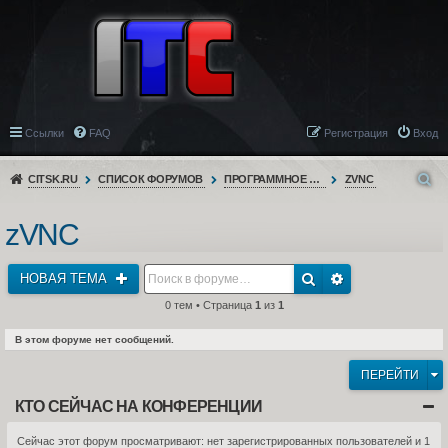
Ссылки
FAQ
Регистрация
Вход
CITSK.RU
СПИСОК ФОРУМОВ
ПРОГРАММНОЕ ОБЕСПЕЧЕНИЕ
ZVNC
zVNC
НОВАЯ ТЕМА
0 тем • Страница
1
из
1
В этом форуме нет сообщений.
ПЕРЕЙТИ
КТО СЕЙЧАС НА КОНФЕРЕНЦИИ
Сейчас этот форум просматривают: нет зарегистрированных пользователей и 1