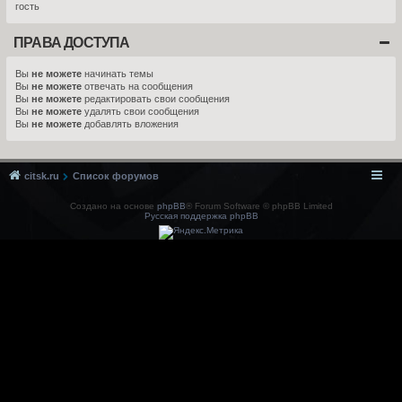
гость
ПРАВА ДОСТУПА
Вы
не можете
начинать темы
Вы
не можете
отвечать на сообщения
Вы
не можете
редактировать свои сообщения
Вы
не можете
удалять свои сообщения
Вы
не можете
добавлять вложения
citsk.ru
Список форумов
Создано на основе
phpBB
® Forum Software © phpBB Limited
Русская поддержка phpBB