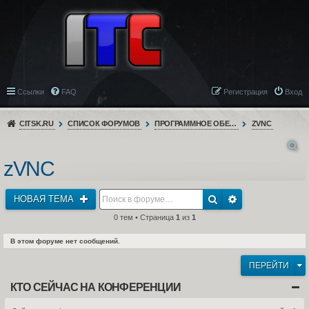
Ссылки
FAQ
Регистрация
Вход
CITSK.RU
СПИСОК ФОРУМОВ
ПРОГРАММНОЕ ОБЕСПЕЧЕНИЕ
ZVNC
zVNC
НОВАЯ ТЕМА
0 тем • Страница
1
из
1
В этом форуме нет сообщений.
ПЕРЕЙТИ
КТО СЕЙЧАС НА КОНФЕРЕНЦИИ