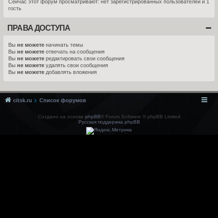
Сейчас этот форум просматривают: нет зарегистрированных пользователей и 1
гость
ПРАВА ДОСТУПА
Вы
не можете
начинать темы
Вы
не можете
отвечать на сообщения
Вы
не можете
редактировать свои сообщения
Вы
не можете
удалять свои сообщения
Вы
не можете
добавлять вложения
citsk.ru
Список форумов
Создано на основе
phpBB
® Forum Software © phpBB Limited
Русская поддержка phpBB