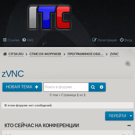
Ссылки
FAQ
Регистрация
Вход
CITSK.RU
СПИСОК ФОРУМОВ
ПРОГРАММНОЕ ОБЕСПЕЧЕНИЕ
ZVNC
zVNC
НОВАЯ ТЕМА
0 тем • Страница
1
из
1
В этом форуме нет сообщений.
ПЕРЕЙТИ
КТО СЕЙЧАС НА КОНФЕРЕНЦИИ