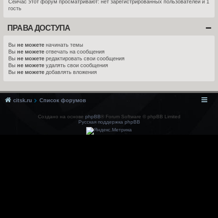
Сейчас этот форум просматривают: нет зарегистрированных пользователей и 1
гость
ПРАВА ДОСТУПА
Вы
не можете
начинать темы
Вы
не можете
отвечать на сообщения
Вы
не можете
редактировать свои сообщения
Вы
не можете
удалять свои сообщения
Вы
не можете
добавлять вложения
citsk.ru
Список форумов
Создано на основе
phpBB
® Forum Software © phpBB Limited
Русская поддержка phpBB