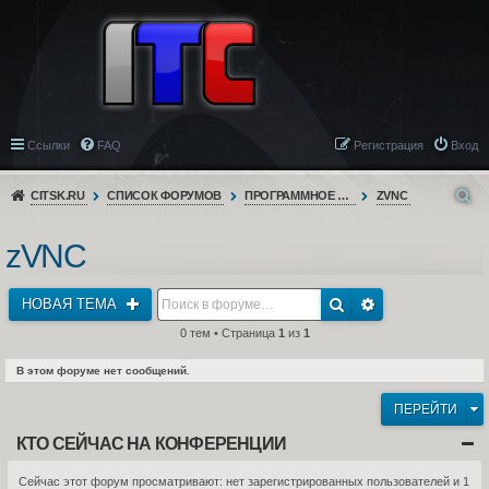
Ссылки
FAQ
Регистрация
Вход
CITSK.RU
СПИСОК ФОРУМОВ
ПРОГРАММНОЕ ОБЕСПЕЧЕНИЕ
ZVNC
zVNC
НОВАЯ ТЕМА
0 тем • Страница
1
из
1
В этом форуме нет сообщений.
ПЕРЕЙТИ
КТО СЕЙЧАС НА КОНФЕРЕНЦИИ
Сейчас этот форум просматривают: нет зарегистрированных пользователей и 1