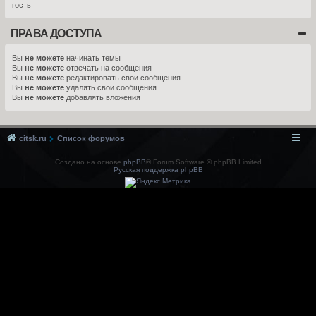
гость
ПРАВА ДОСТУПА
Вы
не можете
начинать темы
Вы
не можете
отвечать на сообщения
Вы
не можете
редактировать свои сообщения
Вы
не можете
удалять свои сообщения
Вы
не можете
добавлять вложения
citsk.ru
Список форумов
Создано на основе
phpBB
® Forum Software © phpBB Limited
Русская поддержка phpBB