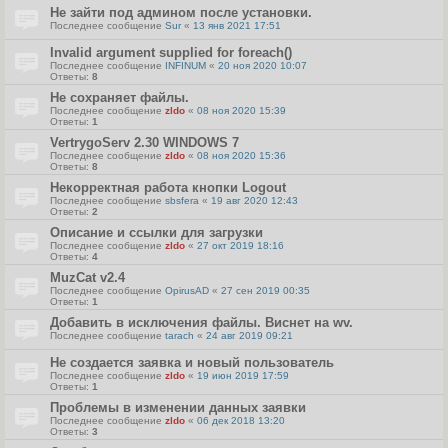
Не зайти под админом после установки.
Последнее сообщение
Sur
«
13 янв 2021 17:51
Invalid argument supplied for foreach()
Последнее сообщение
INFINUM
«
20 ноя 2020 10:07
Ответы:
8
Не сохраняет файлы.
Последнее сообщение
zldo
«
08 ноя 2020 15:39
Ответы:
1
VertrygoServ 2.30 WINDOWS 7
Последнее сообщение
zldo
«
08 ноя 2020 15:36
Ответы:
8
Некорректная работа кнопки Logout
Последнее сообщение
sbsfera
«
19 авг 2020 12:43
Ответы:
2
Описание и ссылки для загрузки
Последнее сообщение
zldo
«
27 окт 2019 18:16
Ответы:
4
MuzCat v2.4
Последнее сообщение
OpirusAD
«
27 сен 2019 00:35
Ответы:
1
Добавить в исключения файлы. Виснет на wv.
Последнее сообщение
tarach
«
24 авг 2019 09:21
Не создается заявка и новый пользователь
Последнее сообщение
zldo
«
19 июн 2019 17:59
Ответы:
1
Проблемы в изменении данных заявки
Последнее сообщение
zldo
«
06 дек 2018 13:20
Ответы:
3