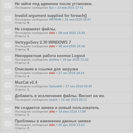
Не зайти под админом после установки.
Последнее сообщение
Sur
«
13 янв 2021 17:51
Invalid argument supplied for foreach()
Последнее сообщение
INFINUM
«
20 ноя 2020 10:07
Ответы:
8
Не сохраняет файлы.
Последнее сообщение
zldo
«
08 ноя 2020 15:39
Ответы:
1
VertrygoServ 2.30 WINDOWS 7
Последнее сообщение
zldo
«
08 ноя 2020 15:36
Ответы:
8
Некорректная работа кнопки Logout
Последнее сообщение
sbsfera
«
19 авг 2020 12:43
Ответы:
2
Описание и ссылки для загрузки
Последнее сообщение
zldo
«
27 окт 2019 18:16
Ответы:
4
MuzCat v2.4
Последнее сообщение
OpirusAD
«
27 сен 2019 00:35
Ответы:
1
Добавить в исключения файлы. Виснет на wv.
Последнее сообщение
tarach
«
24 авг 2019 09:21
Не создается заявка и новый пользователь
Последнее сообщение
zldo
«
19 июн 2019 17:59
Ответы:
1
Проблемы в изменении данных заявки
Последнее сообщение
zldo
«
06 дек 2018 13:20
Ответы:
3