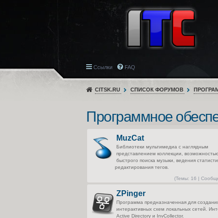
Ссылки
FAQ
CITSK.RU
СПИСОК ФОРУМОВ
ПРОГРА
Программное обесп
MuzCat
Библиотеки мультимедиа с наглядным
представлением коллекции, возможность
быстрого поиска музыки, ведения статисти
редактирования тегов.
(
Темы:
16 |
Сообщ
ZPinger
Программа предназначенная для создани
интерактивных схем локальных сетей. Инт
Active Directory и InvCollector.