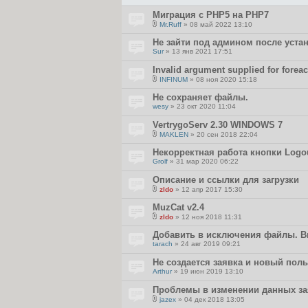
Миграция с PHP5 на PHP7
Mr.Ruff
» 08 май 2022 13:10
В
л
Не зайти под админом после уста
о
Sur
» 13 янв 2021 17:51
ж
е
Invalid argument supplied for foreac
н
и
INFINUM
» 08 ноя 2020 15:18
я
В
л
Не сохраняет файлы.
о
wesy
» 23 окт 2020 11:04
ж
е
VertrygoServ 2.30 WINDOWS 7
н
и
MAKLEN
» 20 сен 2018 22:04
я
В
л
Некорректная работа кнопки Logo
о
Grolf
» 31 мар 2020 06:22
ж
е
Описание и ссылки для загрузки
н
и
zldo
» 12 апр 2017 15:30
я
В
л
MuzCat v2.4
о
zldo
» 12 ноя 2018 11:31
ж
В
е
л
Добавить в исключения файлы. Ви
н
о
и
tarach
» 24 авг 2019 09:21
ж
я
е
Не создается заявка и новый пол
н
и
Arthur
» 19 июн 2019 13:10
я
Проблемы в изменении данных за
jazex
» 04 дек 2018 13:05
В