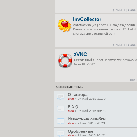
(
Темы:
1 |
Сооб
InvCollector
Автоматизация работы IT подразделений.
Инвентаризация компьютеров и ПО. Help 
система для локальной сети.
(
Темы:
1 |
Сооб
zVNC
Бесплатный аналог TeamViewer, Ammyy Ad
базе UltraVNC.
Нет
АКТИВНЫЕ ТЕМЫ
От автора
zldo
» 07 май 2015 21:50
F.A.Q.
zldo
» 07 май 2015 09:03
Известные ошибки
zldo
» 21 апр 2015 20:23
Одобренные
zldo
» 21 апр 2015 20:22