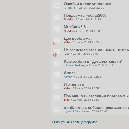
л
Ошибки после установки
о
ro_ma_n
» 28 окт 2018 22:50
ж
е
Поддержка Foobar2000
н
и
zldo
» 05 окт 2018 15:35
я
В
л
MuzCat v2.3
о
zldo
» 28 сен 2018 13:08
ж
В
е
л
Две проблемы
н
о
и
zldo
» 13 июн 2018 10:27
ж
я
е
Не записываются данные и не пр
н
и
Ivan
» 19 сен 2018 12:01
я
Кракозябли в "Деталях заявки"
Elizarov.Aleksey
» 13 авг 2018 08:19
Armen
Armen
» 13 янв 2018 02:21
Исходники
zldo
» 27 июн 2018 22:57
Помощь в инсталяции программы
zldo
» 13 июн 2018 10:58
проблемы с добавлением заявки 
gysar1983
» 13 мар 2018 16:05
Вернуться к списку форумов