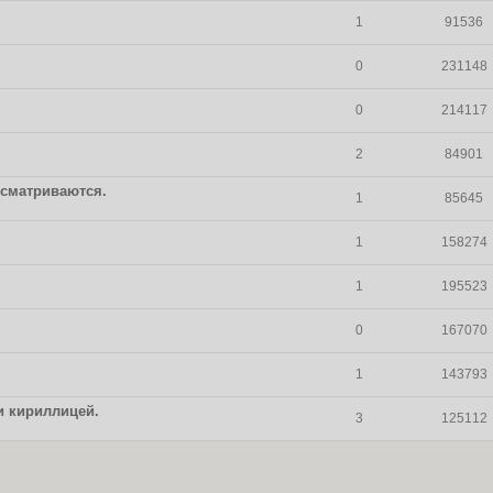
1
91536
0
231148
0
214117
2
84901
осматриваются.
1
85645
1
158274
1
195523
0
167070
1
143793
и кириллицей.
3
125112