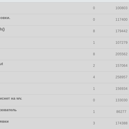
0
100803
новки.
0
117400
h()
8
179442
1
107279
8
205562
ut
2
157064
4
258957
1
156934
снет на wv.
0
133030
ьзователь
1
86277
явки
3
174388