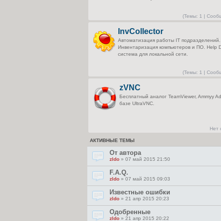
(
Темы:
1 |
Сооб
InvCollector
Автоматизация работы IT подразделений.
Инвентаризация компьютеров и ПО. Help 
система для локальной сети.
(
Темы:
1 |
Сооб
zVNC
Бесплатный аналог TeamViewer, Ammyy Ad
базе UltraVNC.
Нет
АКТИВНЫЕ ТЕМЫ
От автора
zldo
» 07 май 2015 21:50
F.A.Q.
zldo
» 07 май 2015 09:03
Известные ошибки
zldo
» 21 апр 2015 20:23
Одобренные
zldo
» 21 апр 2015 20:22