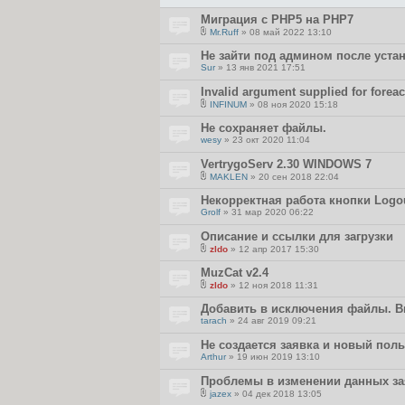
Миграция с PHP5 на PHP7
Mr.Ruff
» 08 май 2022 13:10
В
л
Не зайти под админом после уста
о
Sur
» 13 янв 2021 17:51
ж
е
Invalid argument supplied for foreac
н
и
INFINUM
» 08 ноя 2020 15:18
я
В
л
Не сохраняет файлы.
о
wesy
» 23 окт 2020 11:04
ж
е
VertrygoServ 2.30 WINDOWS 7
н
и
MAKLEN
» 20 сен 2018 22:04
я
В
л
Некорректная работа кнопки Logo
о
Grolf
» 31 мар 2020 06:22
ж
е
Описание и ссылки для загрузки
н
и
zldo
» 12 апр 2017 15:30
я
В
л
MuzCat v2.4
о
zldo
» 12 ноя 2018 11:31
ж
В
е
л
Добавить в исключения файлы. Ви
н
о
и
tarach
» 24 авг 2019 09:21
ж
я
е
Не создается заявка и новый пол
н
и
Arthur
» 19 июн 2019 13:10
я
Проблемы в изменении данных за
jazex
» 04 дек 2018 13:05
В