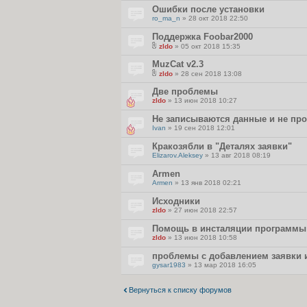
л
Ошибки после установки
о
ro_ma_n
» 28 окт 2018 22:50
ж
е
Поддержка Foobar2000
н
и
zldo
» 05 окт 2018 15:35
я
В
л
MuzCat v2.3
о
zldo
» 28 сен 2018 13:08
ж
В
е
л
Две проблемы
н
о
и
zldo
» 13 июн 2018 10:27
ж
я
е
Не записываются данные и не пр
н
и
Ivan
» 19 сен 2018 12:01
я
Кракозябли в "Деталях заявки"
Elizarov.Aleksey
» 13 авг 2018 08:19
Armen
Armen
» 13 янв 2018 02:21
Исходники
zldo
» 27 июн 2018 22:57
Помощь в инсталяции программы
zldo
» 13 июн 2018 10:58
проблемы с добавлением заявки 
gysar1983
» 13 мар 2018 16:05
Вернуться к списку форумов