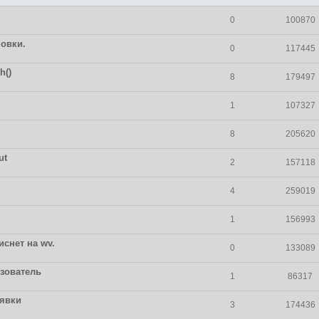
0
100870
новки.
0
117445
h()
8
179497
1
107327
8
205620
ut
2
157118
4
259019
1
156993
снет на wv.
0
133089
ьзователь
1
86317
явки
3
174436