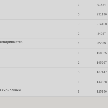
1
91584
0
231196
0
214168
2
84957
осматриваются.
1
85689
1
158325
1
195567
0
167147
1
143828
и кириллицей.
3
125156