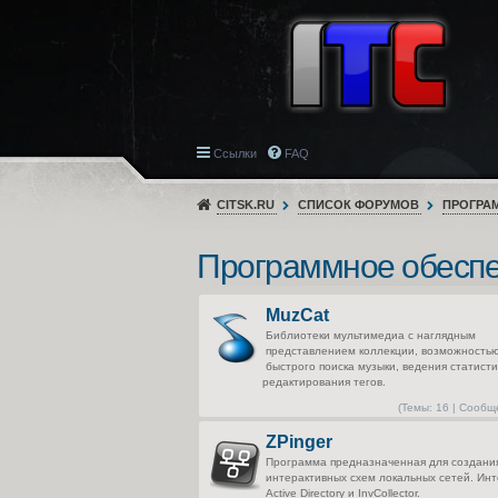
Ссылки
FAQ
CITSK.RU
СПИСОК ФОРУМОВ
ПРОГРА
Программное обесп
MuzCat
Библиотеки мультимедиа с наглядным
представлением коллекции, возможность
быстрого поиска музыки, ведения статисти
редактирования тегов.
(
Темы:
16 |
Сообщ
ZPinger
Программа предназначенная для создани
интерактивных схем локальных сетей. Инт
Active Directory и InvCollector.