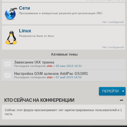
П
е
Сети
р
е
Программные и аппаратные решения для организации ЛВС.
й
т
и
Нет сообщений
к
п
Linux
о
с
Решения на базе ос linux.
л
е
д
н
Нет сообщений
е
м
Активные темы
у
с
о
Зависание IAX транка
о
Последнее сообщение
zldo
«
05 июн 2015 10:31
б
щ
Настройка GSM шлюзов AddPac GS1001
е
н
Последнее сообщение
zldo
«
07 май 2015 16:54
и
ю
ПЕРЕЙТИ
КТО СЕЙЧАС НА КОНФЕРЕНЦИИ
Сейчас этот форум просматривают: нет зарегистрированных пользователей и 1
гость