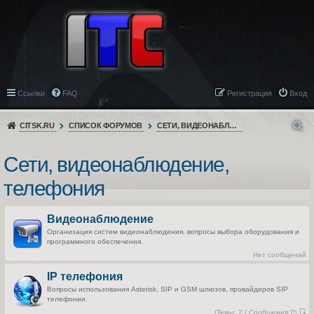
Ссылки
FAQ
Регистрация
Вход
CITSK.RU
СПИСОК ФОРУМОВ
СЕТИ, ВИДЕОНАБЛЮДЕНИЕ, ТЕЛЕФОНИЯ
Сети, видеонаблюдение,
телефония
Видеонаблюдение
Организация систем видеонаблюдения, вопросы выбора оборудования и
программного обеспечения.
Нет сообщений
IP телефония
Вопросы использования Asterisk, SIP и GSM шлюзов, провайдеров SIP
телефонии.
(
Темы:
2 |
Сообщения:
2)