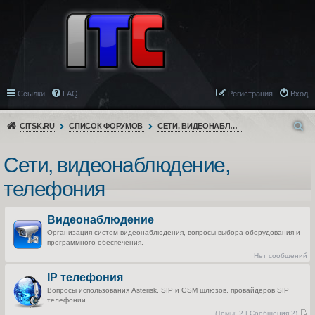
Ссылки
FAQ
Регистрация
Вход
CITSK.RU
СПИСОК ФОРУМОВ
СЕТИ, ВИДЕОНАБЛЮДЕНИЕ, ТЕЛЕФОНИЯ
Сети, видеонаблюдение,
телефония
Видеонаблюдение
Организация систем видеонаблюдения, вопросы выбора оборудования и
программного обеспечения.
Нет сообщений
IP телефония
Вопросы использования Asterisk, SIP и GSM шлюзов, провайдеров SIP
телефонии.
(
Темы:
2 |
Сообщения:
2)