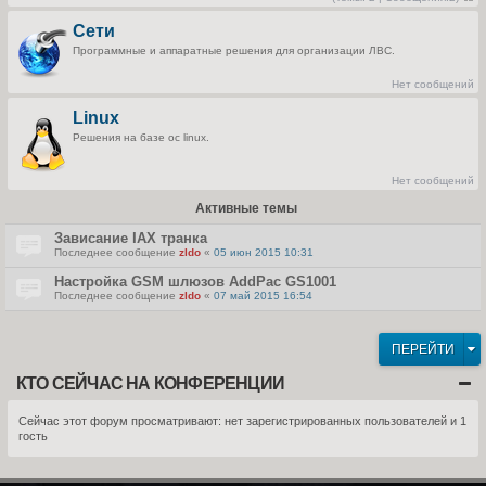
П
е
Сети
р
е
Программные и аппаратные решения для организации ЛВС.
й
т
и
Нет сообщений
к
п
Linux
о
с
Решения на базе ос linux.
л
е
д
н
Нет сообщений
е
м
Активные темы
у
с
о
Зависание IAX транка
о
Последнее сообщение
zldo
«
05 июн 2015 10:31
б
щ
Настройка GSM шлюзов AddPac GS1001
е
н
Последнее сообщение
zldo
«
07 май 2015 16:54
и
ю
ПЕРЕЙТИ
КТО СЕЙЧАС НА КОНФЕРЕНЦИИ
Сейчас этот форум просматривают: нет зарегистрированных пользователей и 1
гость