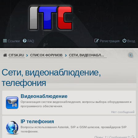
Ссылки
FAQ
Регистрация
Вход
CITSK.RU
СПИСОК ФОРУМОВ
СЕТИ, ВИДЕОНАБЛЮДЕНИЕ, ТЕЛЕФОНИЯ
Сети, видеонаблюдение,
телефония
Видеонаблюдение
Организация систем видеонаблюдения, вопросы выбора оборудования и
программного обеспечения.
Нет сообщений
IP телефония
Вопросы использования Asterisk, SIP и GSM шлюзов, провайдеров SIP
телефонии.
(
Темы:
2 |
Сообщения:
2)