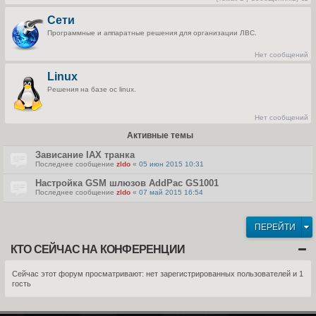
П
е
Сети
р
е
Программные и аппаратные решения для организации ЛВС.
й
т
и
Нет сообщений
к
п
Linux
о
с
Решения на базе ос linux.
л
е
д
н
Нет сообщений
е
м
Активные темы
у
с
о
Зависание IAX транка
о
Последнее сообщение
zldo
«
05 июн 2015 10:31
б
щ
Настройка GSM шлюзов AddPac GS1001
е
н
Последнее сообщение
zldo
«
07 май 2015 16:54
и
ю
ПЕРЕЙТИ
КТО СЕЙЧАС НА КОНФЕРЕНЦИИ
Сейчас этот форум просматривают: нет зарегистрированных пользователей и 1
гость