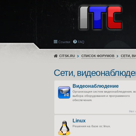
Ссылки
FAQ
CITSK.RU
СПИСОК ФОРУМОВ
СЕТИ, 
Сети, видеонаблюде
Видеонаблюдение
Организация систем видеонаблюдения, в
выбора оборудования и программного
обеспечения.
Нет
Linux
Решения на базе ос linux.