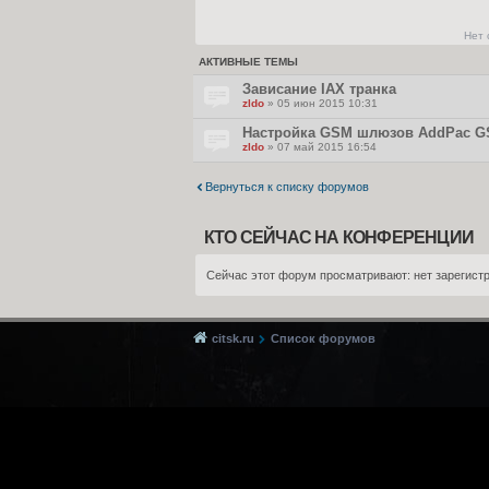
Нет
АКТИВНЫЕ ТЕМЫ
Зависание IAX транка
zldo
» 05 июн 2015 10:31
Настройка GSM шлюзов AddPac G
zldo
» 07 май 2015 16:54
Вернуться к списку форумов
КТО СЕЙЧАС НА КОНФЕРЕНЦИИ
Сейчас этот форум просматривают: нет зарегистр
citsk.ru
Список форумов