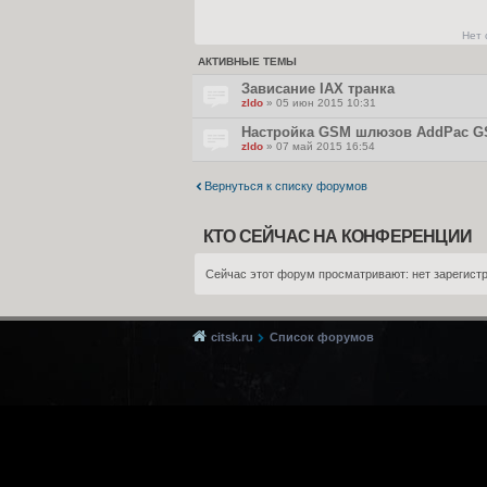
Нет
АКТИВНЫЕ ТЕМЫ
Зависание IAX транка
zldo
» 05 июн 2015 10:31
Настройка GSM шлюзов AddPac G
zldo
» 07 май 2015 16:54
Вернуться к списку форумов
КТО СЕЙЧАС НА КОНФЕРЕНЦИИ
Сейчас этот форум просматривают: нет зарегистр
citsk.ru
Список форумов