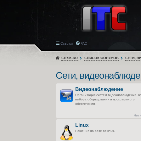
Ссылки
FAQ
CITSK.RU
СПИСОК ФОРУМОВ
СЕТИ, 
Сети, видеонаблюде
Видеонаблюдение
Организация систем видеонаблюдения, в
выбора оборудования и программного
обеспечения.
Нет
Linux
Решения на базе ос linux.