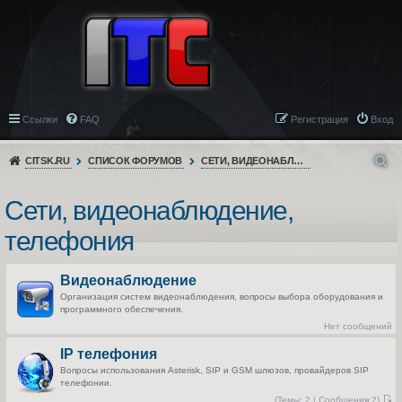
Ссылки
FAQ
Регистрация
Вход
CITSK.RU
СПИСОК ФОРУМОВ
СЕТИ, ВИДЕОНАБЛЮДЕНИЕ, ТЕЛЕФОНИЯ
Сети, видеонаблюдение,
телефония
Видеонаблюдение
Организация систем видеонаблюдения, вопросы выбора оборудования и
программного обеспечения.
Нет сообщений
IP телефония
Вопросы использования Asterisk, SIP и GSM шлюзов, провайдеров SIP
телефонии.
(
Темы:
2 |
Сообщения:
2)