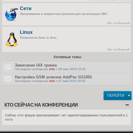
П
е
Сети
р
е
Программные и аппаратные решения для организации ЛВС.
й
т
и
Нет сообщений
к
п
Linux
о
с
Решения на базе ос linux.
л
е
д
н
Нет сообщений
е
м
Активные темы
у
с
о
Зависание IAX транка
о
Последнее сообщение
zldo
«
05 июн 2015 10:31
б
щ
Настройка GSM шлюзов AddPac GS1001
е
н
Последнее сообщение
zldo
«
07 май 2015 16:54
и
ю
ПЕРЕЙТИ
КТО СЕЙЧАС НА КОНФЕРЕНЦИИ
Сейчас этот форум просматривают: нет зарегистрированных пользователей и 1
гость