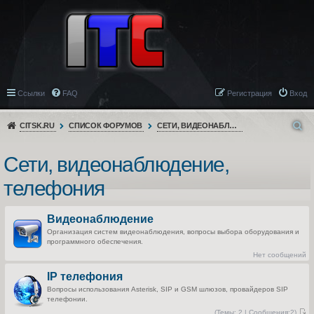
Ссылки
FAQ
Регистрация
Вход
CITSK.RU
СПИСОК ФОРУМОВ
СЕТИ, ВИДЕОНАБЛЮДЕНИЕ, ТЕЛЕФОНИЯ
Сети, видеонаблюдение,
телефония
Видеонаблюдение
Организация систем видеонаблюдения, вопросы выбора оборудования и
программного обеспечения.
Нет сообщений
IP телефония
Вопросы использования Asterisk, SIP и GSM шлюзов, провайдеров SIP
телефонии.
(
Темы:
2 |
Сообщения:
2)