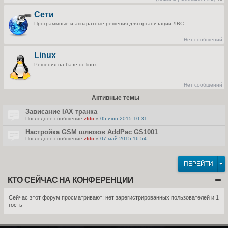
П
е
Сети
р
е
Программные и аппаратные решения для организации ЛВС.
й
т
и
Нет сообщений
к
п
Linux
о
с
Решения на базе ос linux.
л
е
д
н
Нет сообщений
е
м
Активные темы
у
с
о
Зависание IAX транка
о
Последнее сообщение
zldo
«
05 июн 2015 10:31
б
щ
Настройка GSM шлюзов AddPac GS1001
е
н
Последнее сообщение
zldo
«
07 май 2015 16:54
и
ю
ПЕРЕЙТИ
КТО СЕЙЧАС НА КОНФЕРЕНЦИИ
Сейчас этот форум просматривают: нет зарегистрированных пользователей и 1
гость