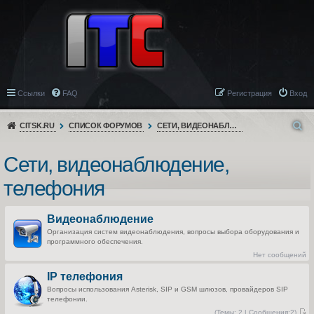
Ссылки
FAQ
Регистрация
Вход
CITSK.RU
СПИСОК ФОРУМОВ
СЕТИ, ВИДЕОНАБЛЮДЕНИЕ, ТЕЛЕФОНИЯ
Сети, видеонаблюдение,
телефония
Видеонаблюдение
Организация систем видеонаблюдения, вопросы выбора оборудования и
программного обеспечения.
Нет сообщений
IP телефония
Вопросы использования Asterisk, SIP и GSM шлюзов, провайдеров SIP
телефонии.
(
Темы:
2 |
Сообщения:
2)