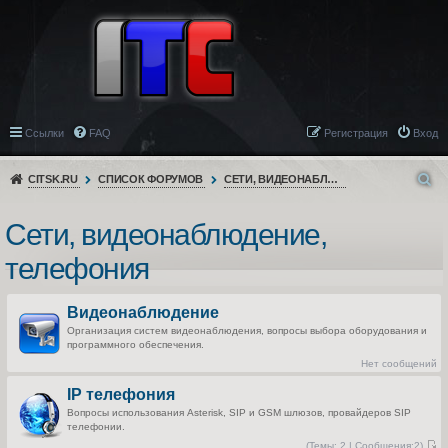
Ссылки
FAQ
Регистрация
Вход
CITSK.RU
СПИСОК ФОРУМОВ
СЕТИ, ВИДЕОНАБЛЮДЕНИЕ, ТЕЛЕФОНИЯ
Сети, видеонаблюдение,
телефония
Видеонаблюдение
Организация систем видеонаблюдения, вопросы выбора оборудования и
программного обеспечения.
Нет сообщений
IP телефония
Вопросы использования Asterisk, SIP и GSM шлюзов, провайдеров SIP
телефонии.
(
Темы:
2 |
Сообщения:
2)