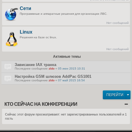
П
е
Сети
р
е
Программные и аппаратные решения для организации ЛВС.
й
т
и
Нет сообщений
к
п
Linux
о
с
Решения на базе ос linux.
л
е
д
н
Нет сообщений
е
м
Активные темы
у
с
о
Зависание IAX транка
о
Последнее сообщение
zldo
«
05 июн 2015 10:31
б
щ
Настройка GSM шлюзов AddPac GS1001
е
н
Последнее сообщение
zldo
«
07 май 2015 16:54
и
ю
ПЕРЕЙТИ
КТО СЕЙЧАС НА КОНФЕРЕНЦИИ
Сейчас этот форум просматривают: нет зарегистрированных пользователей и 1
гость