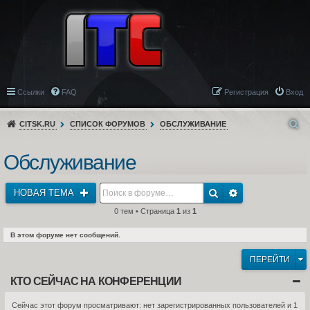
Ссылки
FAQ
Регистрация
Вход
CITSK.RU
СПИСОК ФОРУМОВ
ОБСЛУЖИВАНИЕ
Обслуживание
НОВАЯ ТЕМА
0 тем • Страница
1
из
1
В этом форуме нет сообщений.
ПЕРЕЙТИ
КТО СЕЙЧАС НА КОНФЕРЕНЦИИ
Сейчас этот форум просматривают: нет зарегистрированных пользователей и 1