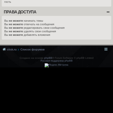
гость
ПРАВА ДОСТУПА
Вы
не можете
начинать темы
Вы
не можете
отвечать на сообщения
Вы
не можете
редактировать свои сообщения
Вы
не можете
удалять свои сообщения
Вы
не можете
добавлять вложения
citsk.ru
Список форумов
Создано на основе
phpBB
® Forum Software © phpBB Limited
Русская поддержка phpBB