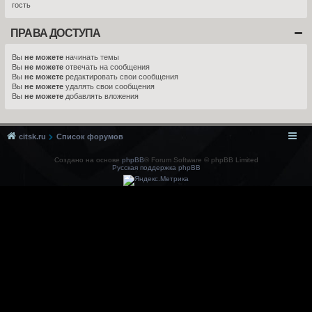
гость
ПРАВА ДОСТУПА
Вы
не можете
начинать темы
Вы
не можете
отвечать на сообщения
Вы
не можете
редактировать свои сообщения
Вы
не можете
удалять свои сообщения
Вы
не можете
добавлять вложения
citsk.ru
Список форумов
Создано на основе
phpBB
® Forum Software © phpBB Limited
Русская поддержка phpBB