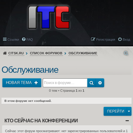
Ссылки
FAQ
Регистрация
Вход
CITSK.RU
СПИСОК ФОРУМОВ
ОБСЛУЖИВАНИЕ
Обслуживание
НОВАЯ ТЕМА
0 тем • Страница
1
из
1
В этом форуме нет сообщений.
ПЕРЕЙТИ
КТО СЕЙЧАС НА КОНФЕРЕНЦИИ
Сейчас этот форум просматривают: нет зарегистрированных пользователей и 1