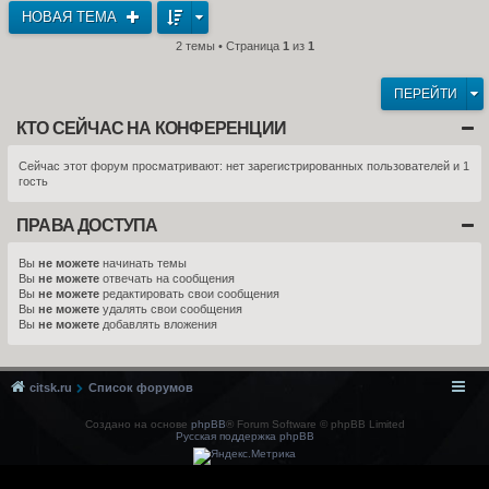
НОВАЯ ТЕМА
2 темы • Страница
1
из
1
ПЕРЕЙТИ
КТО СЕЙЧАС НА КОНФЕРЕНЦИИ
Сейчас этот форум просматривают: нет зарегистрированных пользователей и 1
гость
ПРАВА ДОСТУПА
Вы
не можете
начинать темы
Вы
не можете
отвечать на сообщения
Вы
не можете
редактировать свои сообщения
Вы
не можете
удалять свои сообщения
Вы
не можете
добавлять вложения
citsk.ru
Список форумов
Создано на основе
phpBB
® Forum Software © phpBB Limited
Русская поддержка phpBB