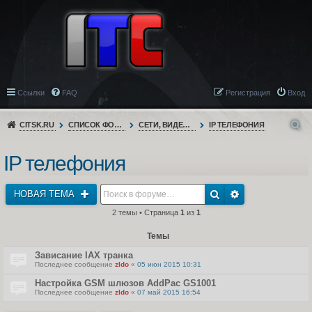
Ссылки
FAQ
Регистрация
Вход
CITSK.RU
СПИСОК ФОРУМОВ
СЕТИ, ВИДЕОНАБЛЮДЕНИЕ, ТЕЛЕФОНИЯ
IP ТЕЛЕФОНИЯ
IP телефония
НОВАЯ ТЕМА
2 темы • Страница
1
из
1
Темы
Зависание IAX транка
Последнее сообщение
zldo
«
05 июн 2015 10:31
Настройка GSM шлюзов AddPac GS1001
Последнее сообщение
zldo
«
07 май 2015 16:54