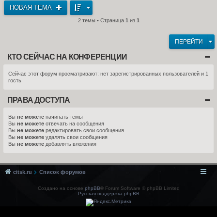
НОВАЯ ТЕМА
2 темы • Страница
1
из
1
ПЕРЕЙТИ
КТО СЕЙЧАС НА КОНФЕРЕНЦИИ
Сейчас этот форум просматривают: нет зарегистрированных пользователей и 1
гость
ПРАВА ДОСТУПА
Вы
не можете
начинать темы
Вы
не можете
отвечать на сообщения
Вы
не можете
редактировать свои сообщения
Вы
не можете
удалять свои сообщения
Вы
не можете
добавлять вложения
citsk.ru
Список форумов
Создано на основе
phpBB
® Forum Software © phpBB Limited
Русская поддержка phpBB