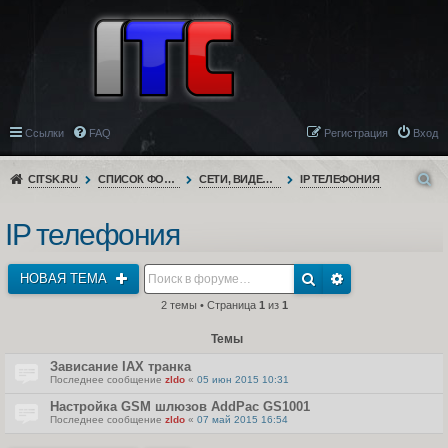
Ссылки
FAQ
Регистрация
Вход
CITSK.RU
СПИСОК ФОРУМОВ
СЕТИ, ВИДЕОНАБЛЮДЕНИЕ, ТЕЛЕФОНИЯ
IP ТЕЛЕФОНИЯ
IP телефония
НОВАЯ ТЕМА
2 темы • Страница
1
из
1
Темы
Зависание IAX транка
Последнее сообщение
zldo
«
05 июн 2015 10:31
Настройка GSM шлюзов AddPac GS1001
Последнее сообщение
zldo
«
07 май 2015 16:54