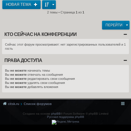
НОВАЯ ТЕМА
2 темы • Страница
1
из
1
ПЕРЕЙТИ
КТО СЕЙЧАС НА КОНФЕРЕНЦИИ
Сейчас этот форум просматривают: нет зарегистрированных пользователей и 1
гость
ПРАВА ДОСТУПА
Вы
не можете
начинать темы
Вы
не можете
отвечать на сообщения
Вы
не можете
редактировать свои сообщения
Вы
не можете
удалять свои сообщения
Вы
не можете
добавлять вложения
citsk.ru
Список форумов
Создано на основе
phpBB
® Forum Software © phpBB Limited
Русская поддержка phpBB