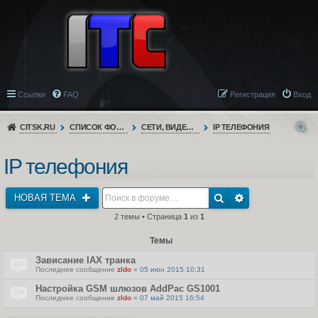
Ссылки
FAQ
Регистрация
Вход
CITSK.RU
СПИСОК ФОРУМОВ
СЕТИ, ВИДЕОНАБЛЮДЕНИЕ, ТЕЛЕФОНИЯ
IP ТЕЛЕФОНИЯ
IP телефония
НОВАЯ ТЕМА
2 темы • Страница
1
из
1
Темы
Зависание IAX транка
Последнее сообщение
zldo
«
05 июн 2015 10:31
Настройка GSM шлюзов AddPac GS1001
Последнее сообщение
zldo
«
07 май 2015 16:54