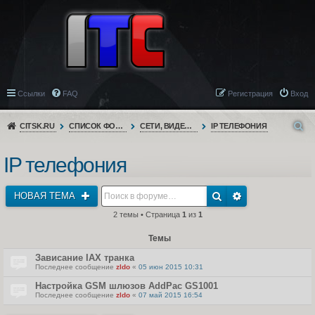
Ссылки
FAQ
Регистрация
Вход
CITSK.RU
СПИСОК ФОРУМОВ
СЕТИ, ВИДЕОНАБЛЮДЕНИЕ, ТЕЛЕФОНИЯ
IP ТЕЛЕФОНИЯ
IP телефония
НОВАЯ ТЕМА
2 темы • Страница
1
из
1
Темы
Зависание IAX транка
Последнее сообщение
zldo
«
05 июн 2015 10:31
Настройка GSM шлюзов AddPac GS1001
Последнее сообщение
zldo
«
07 май 2015 16:54