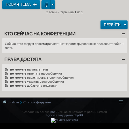
НОВАЯ ТЕМА
2 темы • Страница
1
из
1
ПЕРЕЙТИ
КТО СЕЙЧАС НА КОНФЕРЕНЦИИ
Сейчас этот форум просматривают: нет зарегистрированных пользователей и 1
гость
ПРАВА ДОСТУПА
Вы
не можете
начинать темы
Вы
не можете
отвечать на сообщения
Вы
не можете
редактировать свои сообщения
Вы
не можете
удалять свои сообщения
Вы
не можете
добавлять вложения
citsk.ru
Список форумов
Создано на основе
phpBB
® Forum Software © phpBB Limited
Русская поддержка phpBB